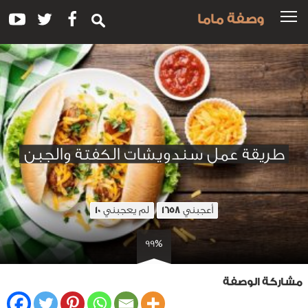
وصفة ماما
طريقة عمل سندويشات الكفتة والجبن
أعجبني
لم يعجبني
10
1658
99%
مشاركة الوصفة