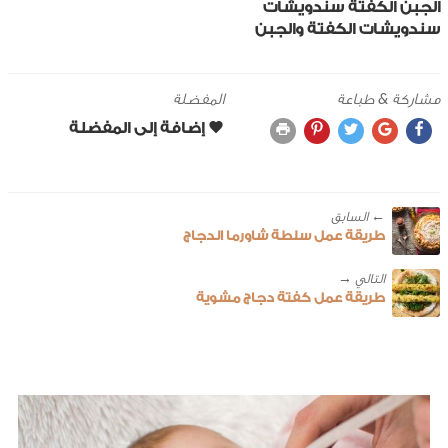
الجبن
الكفتة
سندويشات
سندويشات الكفتة والجبن
مشاركة & طباعة
المفضلة
← ‎السابق
طريقة عمل سلطة شاورما الدجاج
طريقة عمل كفتة دجاج مشوية