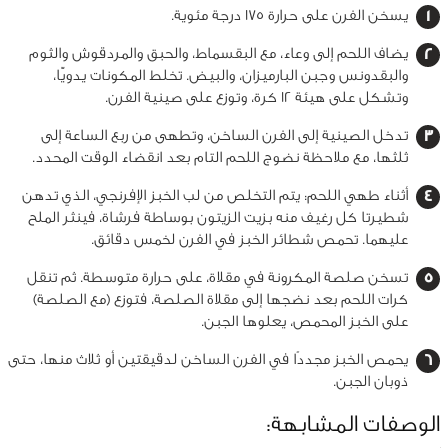
يسخن الفرن على حرارة 175 درجة مئوية.
يضاف اللحم إلى وعاء، مع البقسماط، والحبق والمردقوش والثوم
والبقدونس وجبن البارميزان، والبيض. تخلط المكونات يدويًّا،
وتشكل على هيئة 12 كرة، وتوزع على صينية الفرن.
تدخل الصينية إلى الفرن الساخن، وتطهى من ربع الساعة إلى
ثلثها، مع ملاحظة نضوج اللحم التام بعد انقضاء الوقت المحدد.
أثناء طهي اللحم: يتم التخلص من لب الخبز الإفرنجي، الذي تدهن
شطيرتا كل رغيف منه بزيت الزيتون بوساطة فرشاة، فينثر الملح
عليهما. تحمص شطائر الخبز في الفرن لخمس دقائق.
تسخن صلصة المكرونة في مقلاة، على حرارة متوسطة. ثم تنقل
كرات اللحم بعد نضجها إلى مقلاة الصلصة، فتوزع (مع الصلصة)
على الخبز المحمص، يعلوها الجبن.
يحمص الخبز مجددًا في الفرن الساخن لدقيقتين أو ثلاث منها، حتى
ذوبان الجبن.
الوصفات المشابهة: