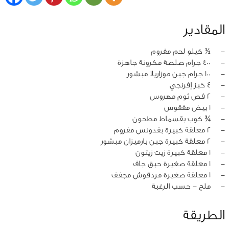
المقادير
‏-
½ كيلو لحم مفروم
‏-
400 جرام صلصة مكرونة جاهزة
‏-
100 جرام جبن موزاريلا مبشور
‏-
4 خبز إفرنجي
‏-
2 فص ثوم مهروس
‏-
1 بيض مفقوس
‏-
¾ كوب بقسماط مطحون
‏-
2 معلقة كبيرة بقدونس مفروم
‏-
2 معلقة كبيرة جبن بارميزان مبشور
‏-
1 معلقة كبيرة زيت زيتون
‏-
1 معلقة صغيرة حبق جاف
‏-
1 معلقة صغيرة مردقوش مجفف
‏-
ملح - حسب الرغبة
الطريقة