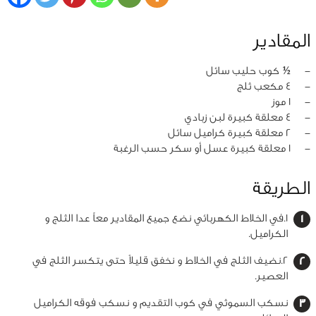
المقادير
‏-
½ كوب حليب سائل
‏-
4 مكعب ثلج
‏-
1 موز
‏-
4 معلقة كبيرة لبن زبادي
‏-
2 معلقة كبيرة كراميل سائل
‏-
1 معلقة كبيرة عسل أو سكر حسب الرغبة
الطريقة
1.في الخلاط الكهربائي نضع جميع المقادير معاً عدا الثلج و
الكراميل.
2.نضيف الثلج في الخلاط و نخفق قليلاً حتى يتكسر الثلج في
العصير.
نسكب السموثي في كوب التقديم و نسكب فوقه الكراميل