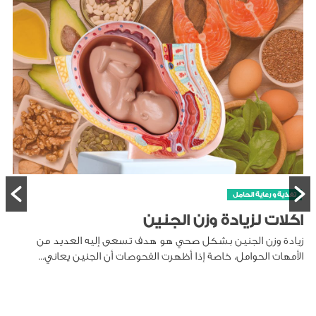
الطفل
صحة ال
كيفية تنظ
لحامل
تنظيف أنف الرضي
يادة وزن الجنين
مما يسبب صعوبة
لجنين بشكل صحي هو هدف تسعى إليه العديد من
مل، خاصة إذا أظهرت الفحوصات أن الجنين يعاني...