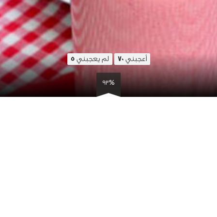
أعجبني
لم يعجبني
5
70
93%