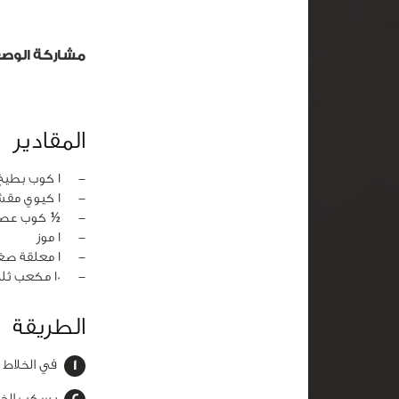
مشاركة الوص
المقادير
‏-
1 كوب بطيخ مقطع وبدون بذر
‏-
1 كيوي مقشر
‏-
½ كوب عصي
‏-
1 موز
‏-
1 معلقة صغيرة سكر أو 2 معلقة سكر دايت
‏-
10 مكعب ثلج
الطريقة
في الخلاط 
يسكب الخلي