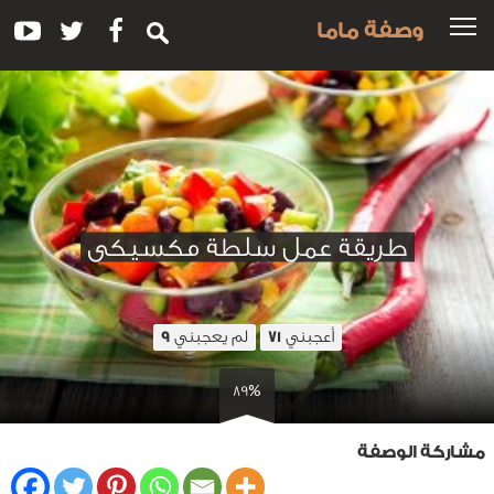
وصفة ماما
طريقة عمل سلطة مكسيكى
أعجبني
لم يعجبني
9
71
89%
مشاركة الوصفة