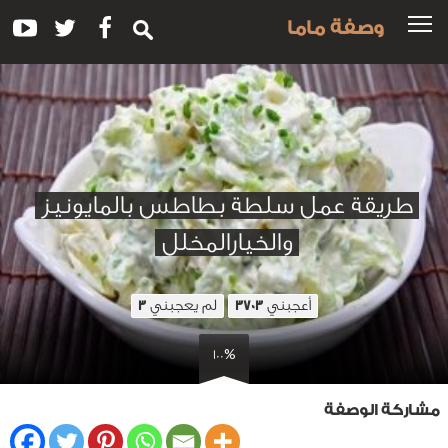
وصفة ماما
طريقة عمل سلطة بطاطس بالمايونيز
والخيارالمخلل
أعجبني
لم يعجبني
3
3703
100%
مشاركة الوصفة