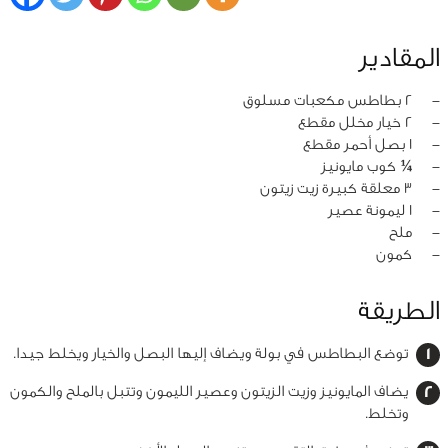
المقادير
‏-
2 بطاطس مكعبات مسلوق
‏-
2 خيار مخلل مقطع
‏-
1 بصل أحمر مقطع
‏-
¼ كوب مايونيز
‏-
3 معلقة كبيرة زيت زيتون
‏-
1 ليمونة عصير
‏-
ملح
‏-
كمون
الطريقة
توضع البطاطس في بولة ويضاف إليها البصل والخيار ويخلط جيدا.
يضاف المايونيز وزيت الزيتون وعصير الليمون وتتبل بالملح والكمون
وتخلط.