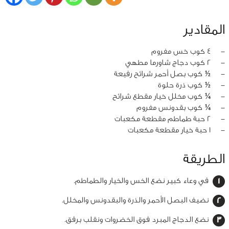
المقادير
‏-
4 كوب خس مفروم
‏-
2 كوب دجاج شاورما مطهي
‏-
½ كوب بصل أحمر شرائح رفيعة
‏-
½ كوب ذرة حلوة
‏-
¼ كوب مخلل خيار مقطع شرائح
‏-
¼ كوب بقدونس مفروم
‏-
2 حبة طماطم مقطعة مكعبات
‏-
1 حبة خيار مقطعة مكعبات
الطريقة
في وعاء كبير نضع الخس والخيار والطماطم.
نضيف البصل الأحمر والذرة والبقدونس والمخلل.
نضع الدجاج المبرد فوق الخضروات ونقلب برفق.