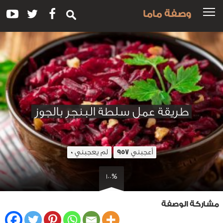
وصفة ماما
طريقة عمل سلطة البنجر بالجوز
أعجبني
لم يعجبني
0
957
100%
مشاركة الوصفة