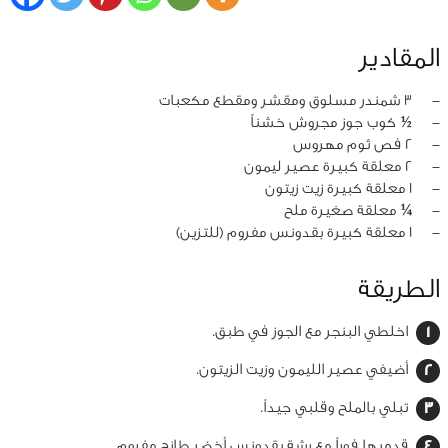
المقادير
‏-
3 شمندر مسلوق ومقشر ومقطع مكعبات
‏-
½ كوب جوز مجروش خشناً
‏-
2 فص ثوم مهروس
‏-
2 معلقة كبيرة عصير ليمون
‏-
1 معلقة كبيرة زيت زيتون
‏-
¼ معلقة صغيرة ملح
‏-
1 معلقة كبيرة بقدونس مفروم (للتزين)
الطريقة
اخلطي البنجر مع الجوز في طبق.
أضيفي عصير الليمون وزيت الزيتون.
تبلي بالملح وقلبي جيداً.
قدميها فوراً مع رشة بقدونس أخضر طازج مفروم.