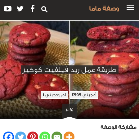
وصفة ماما
طريقة عمل ريد فيلفيت كوكيز
أعجبني
لم يعجبني
1
4999
100%
مشاركة الوصفة