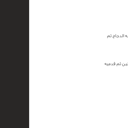
 الدجاج ثم
حتى تنضج من الجهتين ثم قدميه