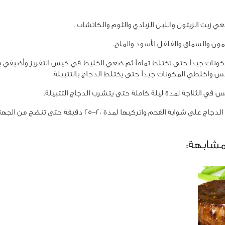
ي زيت الزيتون واللبن الزبادي والثوم والكاتشاب .
ون والسماق والفلفل الأسود والملح.
ونات جيداً حتى تختلط تماماً ثم ضعي الخليط في كيس التفريز وأضيفي به
س واخلطي المكونات جيداً حتى يختلط الدجاج بالتتبيلة.
في الثلاجة لمدة ليلة كاملة حتى يتشرب الدجاج التتبيلة.
وزعي قطع الدجاج على شواية الفحم واتركيها لمدة 20-25 دقيقة 
مشابهة: