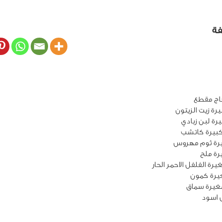
فة
غيرة سماق
 اسود