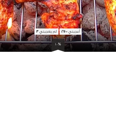
أعجبني
لم يعجبني
3
2700
100%