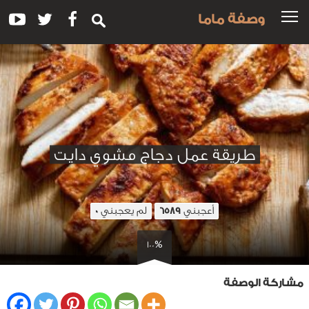
وصفة ماما
طريقة عمل دجاج مشوي دايت
أعجبني
لم يعجبني
0
6589
100%
مشاركة الوصفة