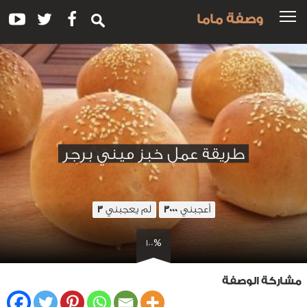
وصفة ماما
طريقة عمل خبز ميني برجر
أعجبني
لم يعجبني
3
3000
100%
مشاركة الوصفة