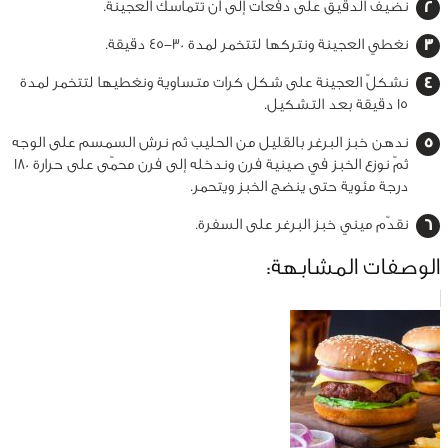
نضيف الدقيق على دفعات إلى أن تتماسك العجينة.
نغطي العجينة ونتركها لتتخمر لمدة 30-45 دقيقة.
نشكلّ العجينة على شكل كرات متساوية ونغطيها لتتخمر لمدة
15 دقيقة بعد التشكيل.
ندهن خبز البرغر بالقليل من الحليب ثم نرش السمسم على الوجه
ثمّ نوزع الخبز في صينية فرن وندخله إلى فرن محمّى على حرارة 180
درجة مئوية حتى ينضج الخبز ويتحمر.
نقدّم ميني خبز البرغر على السفرة.
الوصفات المشابهة: