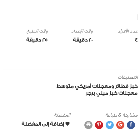
وقت الإعداد
وقت الطبخ
4
20 ‎دقيقة
25 ‎دقيقة
التصنيفات
خبز
فطائر ومعجنات
أمريكي
متوسط
معجنات
خبز ميني برجر
مشاركة & طباعة
المفضلة