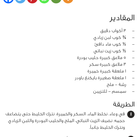
المقادير
‏-
3 أكواب دقيق
‏-
¾ كوب لبن زبادي
‏-
½ كوب ماء دافئ
‏-
½ كوب زيت نباتي
‏-
5 ملاعق كبيرة حليب بودرة
‏-
3 ملاعق كبيرة سكر
‏-
1 ملعقة كبيرة خميرة
‏-
1 ملعقة صغيرة بايكنغ باودر
‏-
رشة - ملح
‏-
سمسم - للتزيين
الطريقة
في وعاء، نخلط الماء، السكر والخميرة. نترك الخليط حتى يتضاعف
حجمه. نضيف الزيت النباتي، الملح والحليب البودرة واللبن الزبادي
ونترك الخليط جانباً.