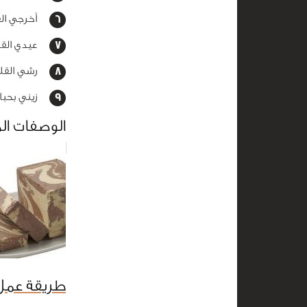
أخرجي القا
عيدي القال
رشي القليل
زيني بحبات
الوصفات ال
طريقة عمل 