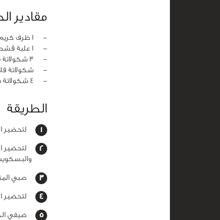
مقادير الط
‏-
1 ظرف كريم كراميل
‏-
1 علبة قشطة
‏-
3 شكولاتة مارس
‏-
شكولاتة فلا
‏-
4 شكولاتة مالتيزر (للتزين)
الطريقة
لتحضير الط
لتحضير الط
والبسكويت
صبي المزيج
لتحضير ال
ضيفي الكر