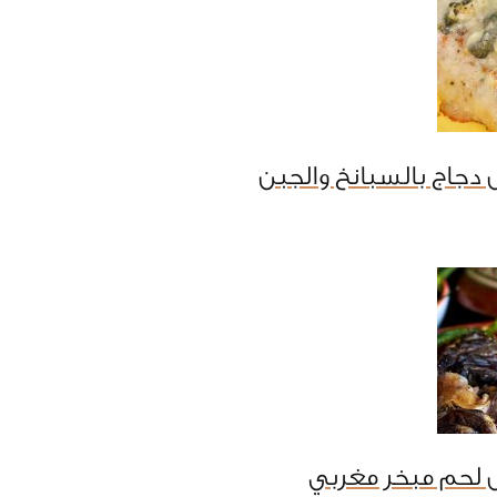
دجاج بالسبانخ والجبن
 لحم مبخر مغربي