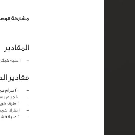
مشاركة الوص
المقادير
‏-
1 علبة كيك جاهز بالشكولاتة ومفتت
مقادير الط
‏-
200 جرام جبن كريم
‏-
100 جرام بسكويت مطحون
‏-
2 ظرف كريم كراميل
‏-
1 ظرف كريمة خفق
‏-
2 علبة قشطة