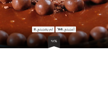
أعجبني
لم يعجبني
11
658
98%