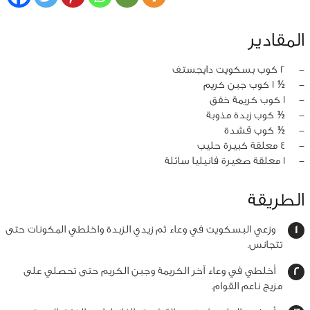
المقادير
‏-
2 كوب بسكويت دايجستف
‏-
½ 1 كوب جبن كريم
‏-
1 كوب كريمة خفق
‏-
½ كوب زبدة مذوبة
‏-
½ كوب قشدة
‏-
4 معلقة كبيرة حليب
‏-
1 معلقة صغيرة فانيليا سائلة
الطريقة
وزعي البسكويت في وعاء ثم زيدي الزبدة واخلطي المكونات حتى
تتجانس.
أخلطي في وعاء آخر الكريمة وجبن الكريم حتى تحصلي على
مزيج ناعم القوام.