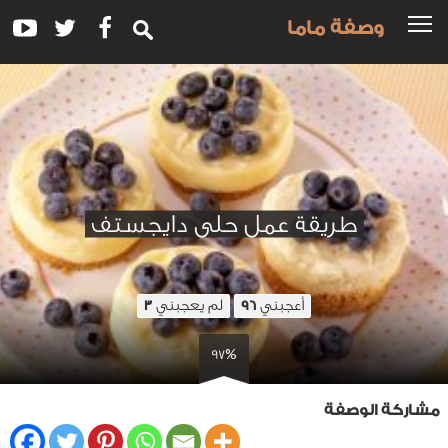
وصفة ماما
طريقة عمل حلى دايجستف
أعجبني
لم يعجبني
3
96
97%
مشاركة الوصفة