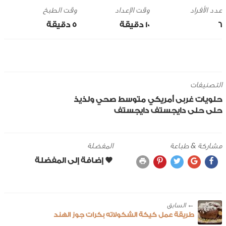
وقت الإعداد
وقت الطبخ
6
10 ‎دقيقة
5 ‎دقيقة
التصنيفات
حلويات
غربى
أمريكي
متوسط
صحي ولذيذ
حلى
حلى دايجستف
دايجستف
مشاركة & طباعة
المفضلة
← ‎السابق
طريقة عمل كيكة الشكولاته بكرات جوز الهند