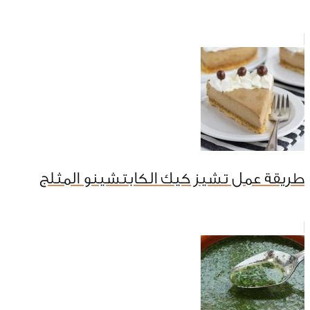
طريقة عمل تشيز كيك الكابتشينو المثلج