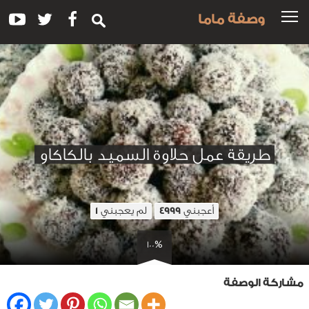
وصفة ماما
طريقة عمل حلاوة السميد بالكاكاو
أعجبني
لم يعجبني
1
4999
100%
مشاركة الوصفة