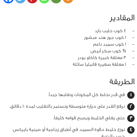
المقادير
‏-
4 كوب حليب بارد
‏-
1 كوب جوز هند مبشور
‏-
1 كوب سميد ناعم
‏-
½ كوب سكر أبيض
‏-
3 معلقة كبيرة كاكاو بودر
‏-
1 معلقة صغيرة فانيليا سائلة
الطريقة
في قدر نخلط كل المكونات ونقلبها جيداً.
نرفع القدر على حرارة متوسطة ونستمر بالتقليب لمدة 10 دقائق.
حتى يغلي الخليط ويصبح قوامه كثيفاً.
نوزع خليط حلاوة السميد في أطباق زجاجية أو صينية بايركس
حسب الرغبة.