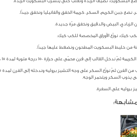
ضع البسكويت، نضيف الزبدة ونقلّب حتى يتشّرب البسكويت الزبدة.
، نضع جبن الكريم، السكر، كريمة الخفق والفانيليا ونخفق جيدًا.
 الزبادي، البيض والدقيق ونخفق مرّة جديدة.
كب كيك، نوزّع الأوراق المخصصة للكب كيك.
 من خليط البسكويت المطحون ونضغط عليها جيدًا.
مة ثمّ ندخل القالب إلى فرن محمّى على حرارة 150 درجة مئوية لمدة 15 دقيقة.
ى يذوب السكر ويتحمر الوجه.
ز بروليه على السفرة.
مشابهة: