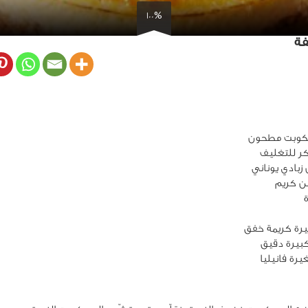
100%
فة
 للتغليف
زبادي يوناني