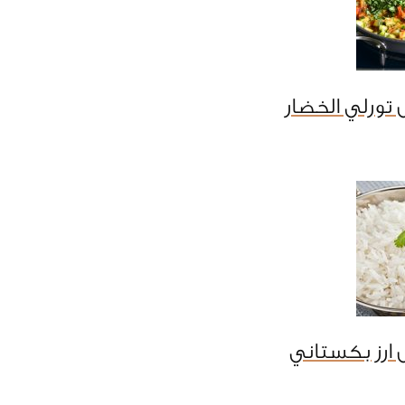
تورلي الخضار
 ارز بكستاني