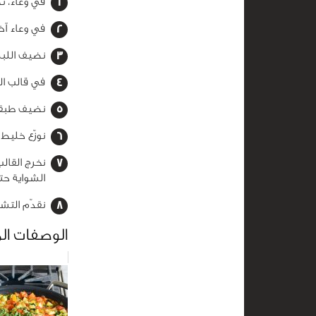
في وعاء، ن
في وعاء آخر
نضيف اللبن
في قالب ال
نضيف طبقة
نوزّع خليط الكري
الشواية حت
نقدّم التشي
الوصفات ال