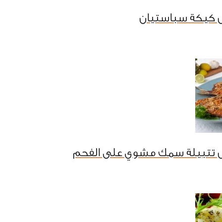
 كيكة سباستيان
 تتبيلة سمك مشوي على الفحم