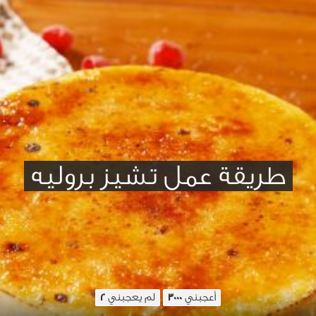
طريقة عمل تشيز بروليه
أعجبني
لم يعجبني
2
3000