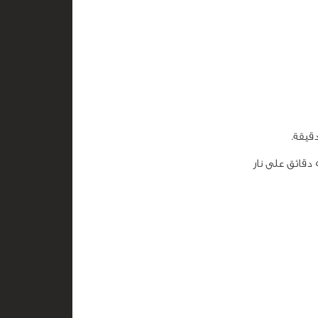
نخرج القالب من الفرن ثمّ نوزّع السكر على وجه التشيز بروليه وندخله إلى الفرن لمدة 5 دقائق على نار