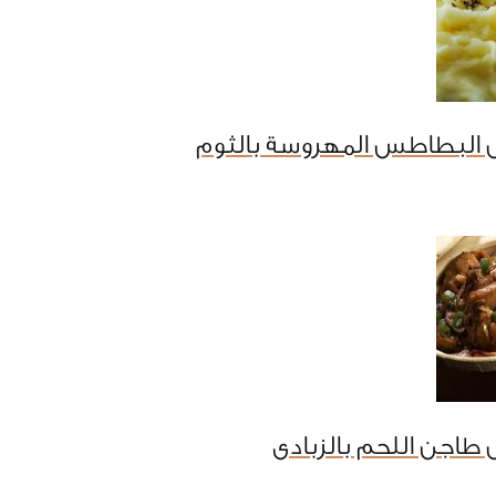
 البطاطس المهروسة بالثوم
طاجن اللحم بالزبادى