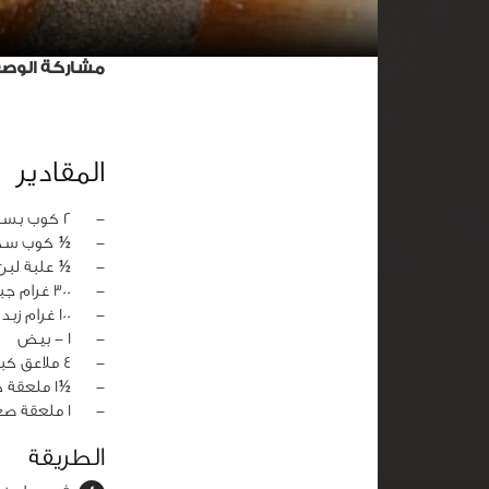
مشاركة الوص
المقادير
‏-
2 كوب بسكوبت مطحون
‏-
½ كوب سكر
‏-
½ علبة لبن 
‏-
300 غرام جبن كريم
‏-
100 غرام زبدة
‏-
1 - بيض
‏-
4 ملاعق كبيرة كريمة خفق
‏-
½1 ملعقة كبيرة دقيق
‏-
1 ملعقة صغيرة فانيليا
الطريقة