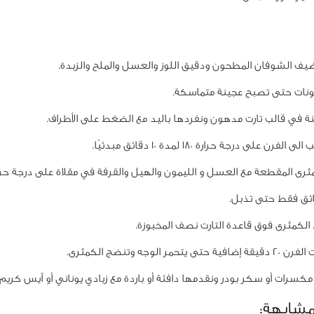
ة
يف الشوفان المطحون ودقيق اللوز والعسل والملح والزبدة.
ونات حتى تصبح عجينة متماسكة.
ة في قالب تارت مدهون ونفردها باليد مع الضغط على الأطراف.
فرن على درجة حرارة 180 لمدة 10 دقائق مبدئيًا.
ثرى المقطعة مع العسل و الليمون والهيل والقرفة في مقلاة على درجة حر
لكمثرى فوق قاعدة التارت نصف المخبوزة.
 يتحمر الوجه وتنضج الكمثرى.
كسرات أو سكر بودر ونقدمها دافئة أو باردة مع زبادي يوناني أو آيس كريم ف
مشابهة: