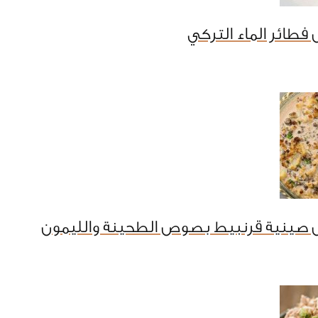
فطائر الماء التركي
 صينية قرنبيط بصوص الطحينة والليمون