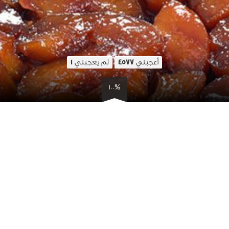
أعجبني
لم يعجبني
1
4577
100%