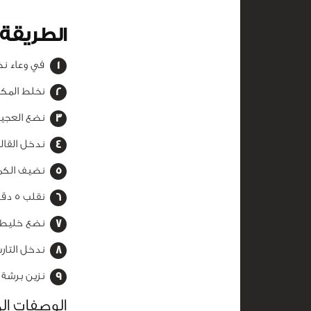
الطريق
في وعاء نض
نخلط المك
نضع العجين
ندخل القالب الى ال
نضيف
الكم
نقلب 5 دقائق فقط حتى تذبل.
نضع خليط ا
ندخل التارت الفرن 20 دقيقة إضافية حتى
نزين
برشة م
الوصفات ال