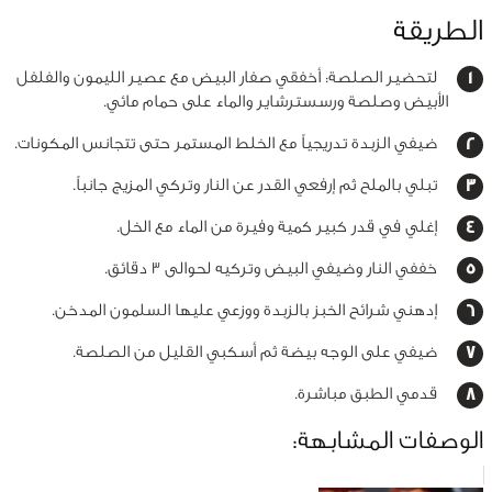
الطريقة
لتحضير الصلصة: أخفقي صفار البيض مع عصير الليمون والفلفل
الأبيض وصلصة ورسسترشاير والماء على حمام مائي.
ضيفي الزبدة تدريجياً مع الخلط المستمر حتى تتجانس المكونات.
تبلي بالملح ثم إرفعي القدر عن النار وتركي المزيج جانباً.
إغلي في قدر كبير كمية وفيرة من الماء مع الخل.
خففي النار وضيفي البيض وتركيه لحوالى 3 دقائق.
إدهني شرائح الخبز بالزبدة ووزعي عليها السلمون المدخن.
ضيفي على الوجه بيضة ثم أسكبي القليل من الصلصة.
قدمي الطبق مباشرة.
الوصفات المشابهة: