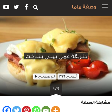
وصفة ماما
طريقة عمل بيض بندكت
أعجبني
لم يعجبني
10
376
97%
مشاركة الوصفة