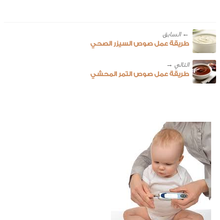
← ‎السابق
طريقة عمل صوص السيزر الصحي
طريقة عمل صوص التمر المحشي