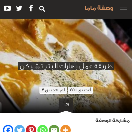
وصفة ماما
طريقة عمل بهارات البتر تشيكن
أعجبني
لم يعجبني
3
4211
100%
مشاركة الوصفة