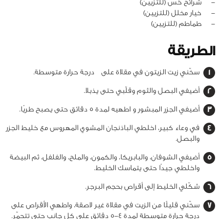
‏-
شرائح خس (للتزيين)
‏-
خيار مخلل (للتزيين)
‏-
طماطم (للتزيين)
الطريقة
سخّني زيت الزيتون في مقلاة على درجة حرارة متوسطة.
أضيفي البصل والثوم وقلّبي حتى يذبلا.
أضيفي الجزر المبشور و اطهيه لمدة 5 دقائق حتى يصبح طريًا.
في وعاء كبير، اخلطي الباذنجان المشوي المهروس مع خليط الجزر
والبصل.
أضيفي الشوفان، والبابريكا، والكمون، والملح، والفلفل، ثم البيضة
واخلطي جيدًا حتى يتماسك الخليط.
شكّلي الخليط إلى أقراص بحجم البرجر.
سخّني قليلًا من الزيت في مقلاة غير لاصقة، واطهي الأقراص على
درجة حرارة متوسطة لمدة 4-5 دقائق على كل جانب حتى تتحمّر.