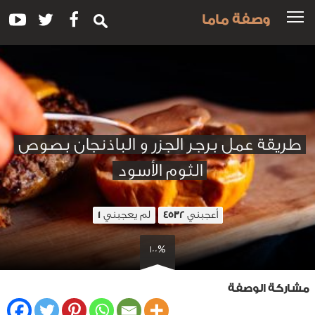
وصفة ماما
طريقة عمل برجر الجزر و الباذنجان بصوص
الثوم الأسود
أعجبني
لم يعجبني
1
4532
100%
مشاركة الوصفة