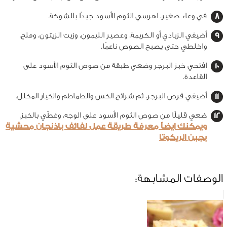
في وعاء صغير، اهرسي الثوم الأسود جيدًا بالشوكة.
أضيفي الزبادي أو الكريمة، وعصير الليمون، وزيت الزيتون، وملح،
واخلطي حتى يصبح الصوص ناعمًا.
افتحي خبز البرجر وضعي طبقة من صوص الثوم الأسود على
القاعدة.
أضيفي قرص البرجر، ثم شرائح الخس والطماطم والخيار المخلل.
ضعي قليلًا من صوص الثوم الأسود على الوجه، وغطّي بالخبز.
ويمكنك ايضاً معرفة طريقة عمل لفائف باذنجان محشية
بجبن الريكوتا
الوصفات المشابهة: