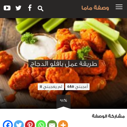
وصفة ماما
طريقة عمل بافلو الدجاج
أعجبني
لم يعجبني
11
585
98%
مشاركة الوصفة