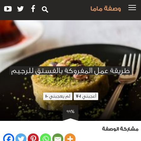
وصفة ماما
طريقة عمل المفروكة بالفستق للرجيم
أعجبني
لم يعجبني
10
701
99%
مشاركة الوصفة