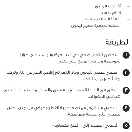
‏-
¼ كوب فركتوز
‏-
¼ كوب ماء
‏-
1 معلقة صعيرة ما زهر
‏-
1 معلقة صغيرة عصير ليمون
الطريقة
لتحضير القطر: ضعي في قدر الفركتوز والماء على حرارة
متوسطة وحركي المزيج حتى يغلي.
ضيفي عصير الليمون وماء الزهر ثم إرفعي القدر عن النار وتركيه
جانباً حتى يبرد القطر.
ضعي في الخلاط الكهربائي الفستق والسكر وخلطي جيداً حتى
تتجانس المكونات.
أسكبي ماء الزهر مع نصف كمية القطر وحركي من جديد حتى
تحصلي على عجينة متماسكة.
قسمي العجينة إلى 6 قطع متساوية.