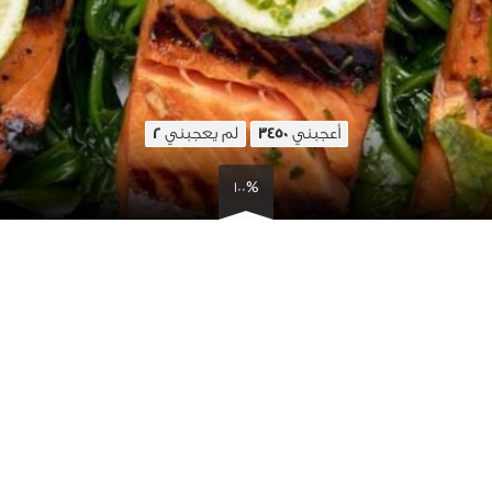
أعجبني
لم يعجبني
2
3450
100%