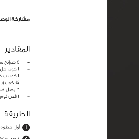
مشاركة الوص
المقادير
‏-
4 شرائح سمك سلمون
‏-
1 كوب خل
‏-
1 كوب سكر
‏-
¼ كوب زبد
‏-
3 بصل كبير شرائح
‏-
1 فص ثوم مهروس
الطريقة
أول خطوة سخني 
ضعي ورقة ف