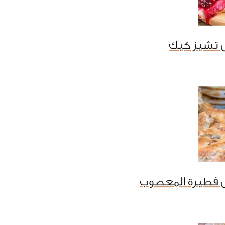
 تشيز كيك
 فطيرة المعصوب