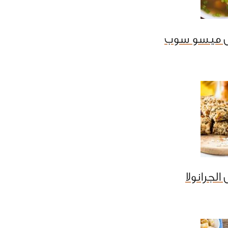
ل ميسو سوب
لجرانولا