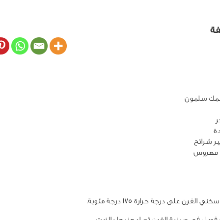
فة
ة
الفرن على درجة حرارة 175 درجة مئوية.
ويل في صينية الفرن ثم ادهنيها بالزيت.