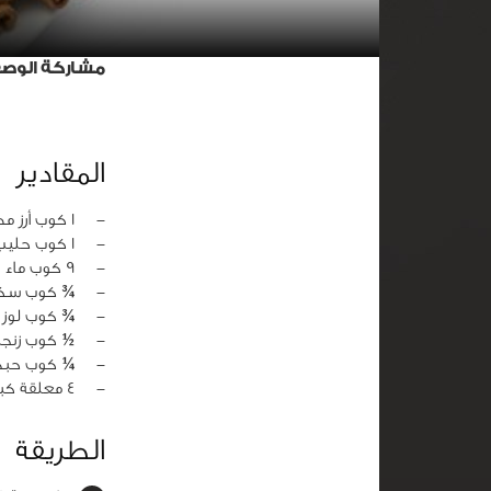
مشاركة الوص
المقادير
‏-
1 كوب أرز مصري مطحون
‏-
1 كوب حليب بودرة
‏-
9 كوب ماء
‏-
¾ كوب سك
‏-
¾ كوب لوز 
‏-
½ كوب زنجب
‏-
¼ كوب حبه
‏-
4 معلقة كبيرة ما ورد
الطريقة