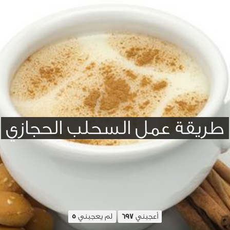
طريقة عمل السحلب الحجازي
أعجبني
لم يعجبني
5
697