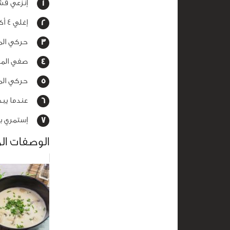
إنزعي قشر 
إغلي 4 أكواب من الماء في قدر على النار ثم ضيفي الحبهان والزنجبيل.
حركي المكونات 
صفي الماء 
حركي المكو
عندما يبدأ 
إستمري با
الوصفات ال