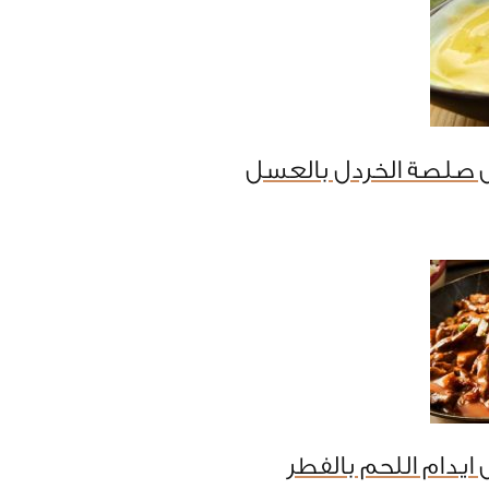
 صلصة الخردل بالعسل
ايدام اللحم بالفطر