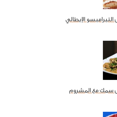
التيراميسو الإيطالي
 سمك مع المشروم