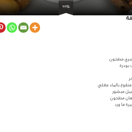
99%
فة
ر
منقوع بالماء مغلي
يل مبشور
ان مطحون