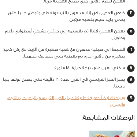
العجن لبضع دقائق حتى تصبح العجينة مرنة.
ضعي العجين في إناء مدهون بالزيت وتغطى وتوضع جانبا حتى
يخمرو يزيد حجم بنسبة مرتين.
يعجن العجين قليلا ثم تقسيمه إلى جزئين بشكل أسطواني ناعم
وطويل.
انقليها إلى صينية مدهون مع كمية صغيرة من الزيت مع رش كمية
صغيرة من دقيق الذرة ثم تغطيه حتى يتضاعف حجمها.
سخني الفرن على درجة حرارة 180 مئوية.
يخبز الخبز
الفرنسي في الفرن لمدة 30 دقيقة حتى يصبح لونها بنيا
ذهبيا
.
ويمكنك ايضاً معرفة طريقة عمل الخبز الفرنسي المحمص بالثوم
والجبن .
الوصفات المشابهة: