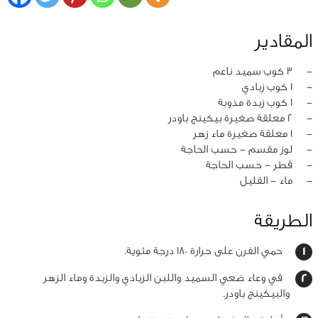
المقادير
‏-
3 كوب سميد ناعم
‏-
1 كوب زبادي
‏-
1 كوب زبدة مذوبة
‏-
2 معلقة صغيرة بيكينج باودر
‏-
1 معلقة صغيرة ماء زهر
‏-
لوز مقسم - حسب الحاجة
‏-
قطر - حسب الحاجة
‏-
ماء - القليل
الطريقة
حمي الفرن على حرارة 180 درجة مئوية.
في وعاء ضعي السميد واللبن الزبادي والزبدة وماء الزهر
والبيكينج باودر.