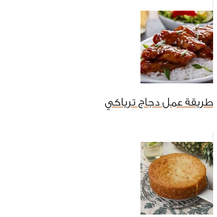
طريقة عمل دجاج ترياكي