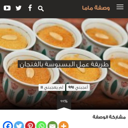
وصفة ماما
طريقة عمل البسبوسة بالفنجان
أعجبني
لم يعجبني
11
991
99%
مشاركة الوصفة