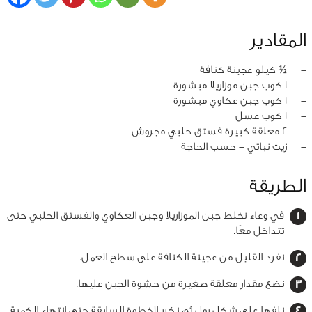
المقادير
‏-
½ كيلو عجينة كنافة
‏-
1 كوب جبن موزاريلا مبشورة
‏-
1 كوب جبن عكاوي مبشورة
‏-
1 كوب عسل
‏-
2 معلقة كبيرة فستق حلبي مجروش
‏-
زيت نباتي - حسب الحاجة
الطريقة
في وعاء نخلط جبن الموزاريلا وجبن العكاوي والفستق الحلبي حتى
تتداخل معًا.
نفرد القليل من عجينة الكنافة على سطح العمل.
نضع مقدار معلقة صغيرة من حشوة الجبن عليها.
نلفها على شكل رول ثم نكرر الخطوة السابقة حتى إنتهاء الكمية