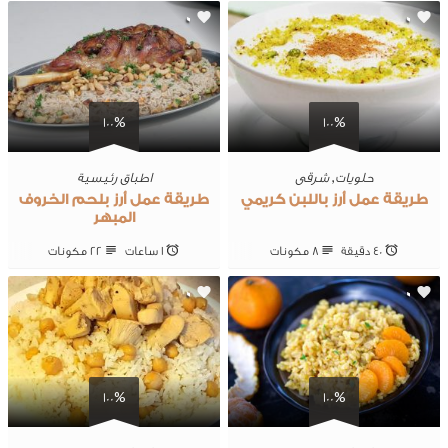
0
0
100%
100%
حلويات
,
شرقى
اطباق رئيسية
طريقة عمل أرز باللبن كريمي
طريقة عمل أرز بلحم الخروف
المبهر
40 ‎دقيقة
8 ‎مكونات
1 ساعات
22 ‎مكونات
0
0
100%
100%