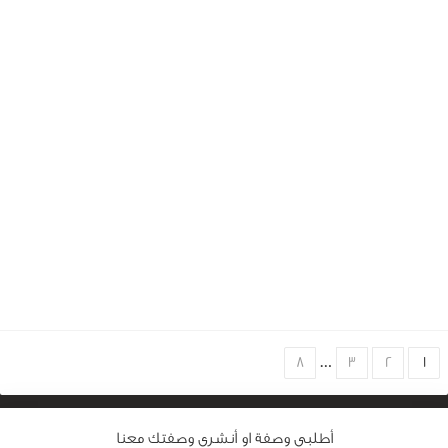
Choose
8
…
3
2
1
page
أطلبى وصفة او أنشرى وصفتك معنا