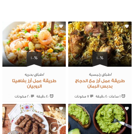
0
0
100%
100%
اطباق رئيسية
اطباق بحريه
طريقة عمل أرز مع الدجاج
طريقة عمل أرز بفاهيتا
بدبس الرمان
الروبيان
1 ساعات 40 ‎دقيقة
7 ‎مكونات
40 ‎دقيقة
20 ‎مكونات
0
0