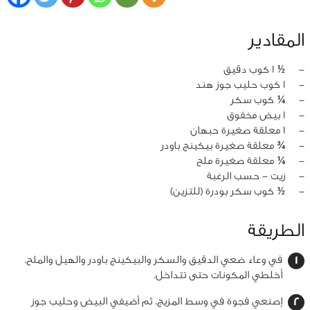
المقادير
‏-
½ 1 كوب دقيق
‏-
1 كوب حليب جوز هند
‏-
¼ كوب سكر
‏-
1 بيض مخفوق
‏-
1 معلقة صغيرة حبهان
‏-
¾ معلقة صغيرة بيكينج باودر
‏-
¼ معلقة صغيرة ملح
‏-
زيت - حسب الرغبة
‏-
½ كوب سكر بودرة (للتزين)
الطريقة
في وعاء ضعي الدقيق والسكر والبيكينج باودر والهيل والملح.
أخلطي المكونات حتى تتداخل.
إصنعي فجوة في وسط المزيج، ثم أضيفي البيض وحليب جوز