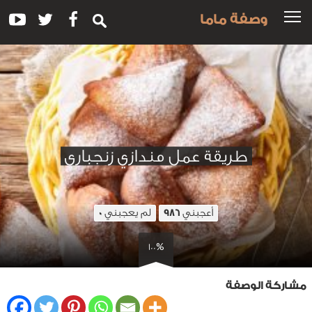
وصفة ماما
طريقة عمل مندازي زنجباري
أعجبني
لم يعجبني
0
986
100%
مشاركة الوصفة