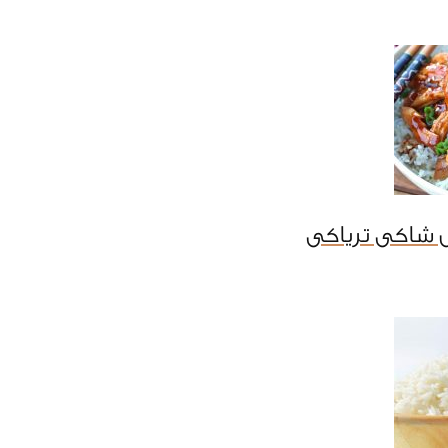
 شاكى ترياكى