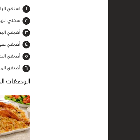
اسلقي البا
سخني الزيت
أضيفي البص
أضيفي صوص ا
أضيفي الكريمة
أضيفي المك
الوصفات ال