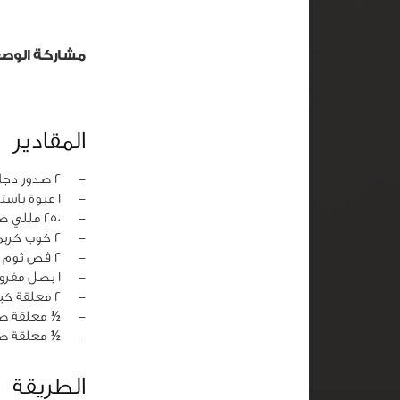
مشاركة الوص
المقادير
‏-
2 صدور دجاج مقطعة مكعبات صغيرة
‏-
1 عبوة باستا (مسلوقة حسب التعليمات على العبوة / النوع المفضل)
‏-
250 مللي صلصة اسباجيتي جاهزة
‏-
2 كوب كريمة طبخ
‏-
2 فص ثوم مهروس
‏-
1 بصل مفروم
‏-
2 معلقة كبيرة زيت زيتون
‏-
½ معلقة صغ
‏-
½ معلقة ص
الطريقة