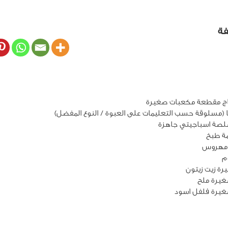
فة
يرة ملح
غيرة فلفل اسود