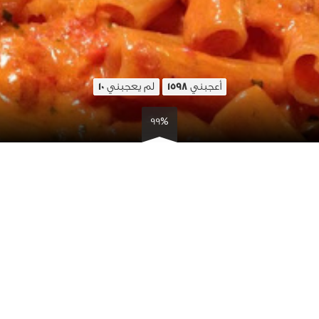
أعجبني
لم يعجبني
10
1598
99%