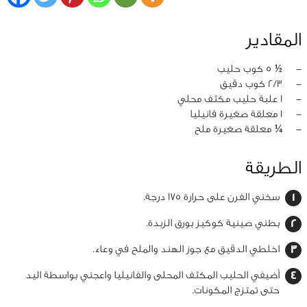
المقادير
‏-
½ 5 كوب حليب
‏-
2/3 كوب دقيق
‏-
1 علبة حليب مكثف محلي
‏-
1 معلقة صغيرة فانيليا
‏-
¼ معلقة صغيرة ملح
الطريقة
سخني الفرن على حرارة 175 درجة.
بطني صينية كوكيز بورق الزبدة.
اخلطي الدقيق مع جوز الهند والملح في وعاء.
أضيفي الحليب المكثف المحلى والفانيليا واعجني بواسطة اليد
حتى تمتزج المكونات.