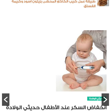
طريقة عمل كريب الكاكاو المحشى بزيتون اسود وكريمة
الفستق
 الولادة