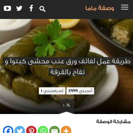
وصفة ماما
طريقة عمل لفائف ورق عنب محشى كينوا و
تفاح بالقرفة
أعجبني
لم يعجبني
1
4999
100%
مشاركة الوصفة