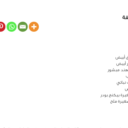
فة
نباتي
غيرة ملح