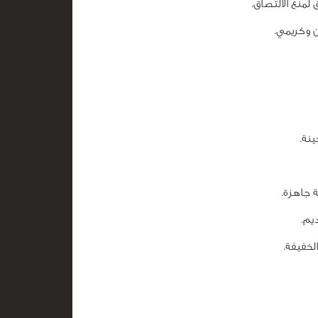
ن وكريمي.
نة.
 جاهزة.
يم.
لخفيفة.