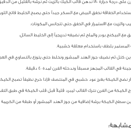
 قالب الكيك بالزيت ثم نرشه بالقليل من الدقيق لمنع الالتصاق.
ستخدام الخفاقة نخفق البيض مع السكر جيداً حتى يصبح الخليط فاتح اللو
ب والزيت مع الاستمرار في الخفق حتى تتجانس المكونات.
 مع البيكنج بودر والملح ثم نضيفه تدريجياً إلى الخليط السائل.
 المستمر بلطف باستخدام معلقة خشبية.
ن كتل ثم نضيف جوز الهند المبشور ونخلط حتى يتوزع بالتساوي في العجي
 في القالب المجهز مسبقاً وندخله الفرن لمدة 40 دقيقة.
ر نضج الكيكة بغرز عود خشبي في المنتصف فإذا خرج نظيفاً تصبح الكيكة
ج الكيكة من الفرن نترك القالب ليبرد قليلاً قبل قلب الكيكة في طبق التقد
ن سطح الكيكة برشة إضافية من جوز الهند المبشور أو طبقة من الكريمة ا
مشابهة: