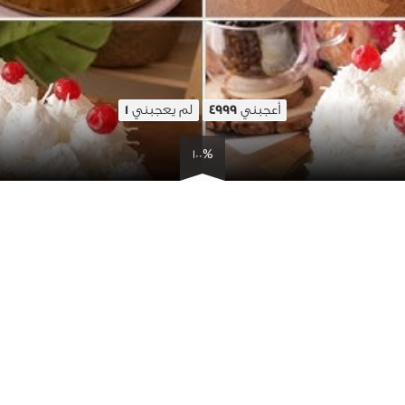
أعجبني
لم يعجبني
1
4999
100%