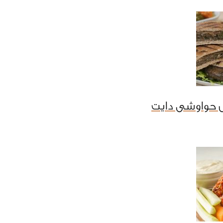
 حواوشى دايت