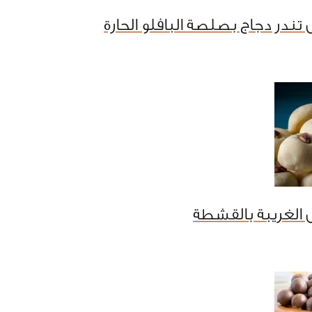
تندر دجاج بصلصة البافلو الحارة
 الغريبة بالقشطة