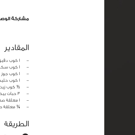
مشاركة الوص
المقادير
‏-
1 كوب دقيق أبيض
‏-
1 كوب سكر أبيض
‏-
1 كوب جوز هند مبشور
‏-
1 كوب حليب
‏-
½ كوب زيت 
‏-
3 حبات بيض
‏-
1 معلقة صغيرة بيكنج بودر
‏-
¼ معلقة ص
الطريقة