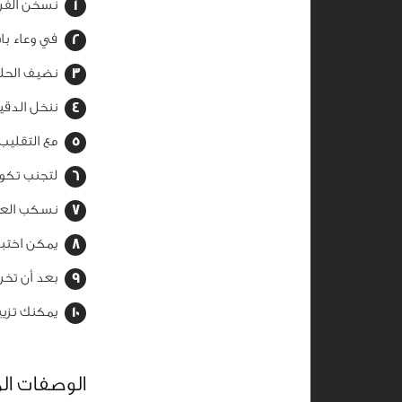
نسخن الفرن على درجة حرارة 180 ندهن
في وعاء با
نضيف الحلي
ننخل الدقيق
مع التقليب
لتجنب تكوي
نسكب العجينة
يمكن اختبا
بعد أن تخر
يمكنك تزيي
الوصفات ال