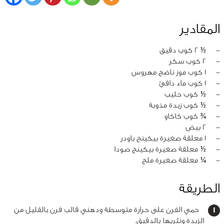
المقادير
‏-
½ 2 كوب دقيق
‏-
2 كوب سكر
‏-
1 كوب موز ناضج مهروس
‏-
1 كوب ماء دافئ
‏-
½ كوب حليب
‏-
½ كوب زبدة مذوبة
‏-
¾ كوب كاكاو
‏-
2 بيض
‏-
1 معلقة صغيرة بيكينح باودر
‏-
½ معلقة صغيرة بيكينج صودا
‏-
¼ معلقة صغيرة ملح
الطريقة
حمي الفرن على حرارة متوسطة ودهني قالب فرن بالقليل من
الزبدة ونثريها بالدقيق.