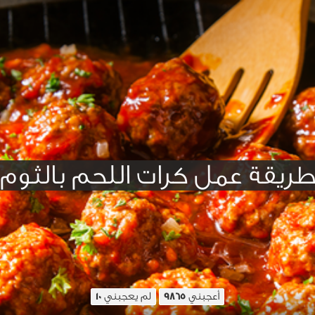
ريقة عمل كرات اللحم بالثوم
أعجبني
لم يعجبني
10
9865