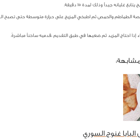
يتابع غليانه جيداً وذلك لمدة 15 دقيقة.
ة الطماطم والحمص ثم اطبخي المزيج على حرارة متوسطة حتى تصبح الك
 إذا احتاج المزيد ثم ضعيها في طبق التقديم ،قدميه ساخناً مباشرةً.
مشابهة:
البابا غنوج السوري