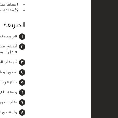
‏-
1 معلقة صغيرة فلفل اسود
‏-
¼ معلقة صغ
الطريقة
في وعاء نضع
أضيفي مكعب
فلفل أسود 
ثم نقلب ال
غطي الوعاء على حرارة
نضع في وعا
و معه ملح 
نقلب حتى ي
واسقطي الك