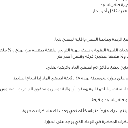
يرة فلفل أحمر حار
 الزبدة وعليها البصل واقليه ليصبح بنياً.
ات اللحمة البقرية و نصف كمية الثوم و ملعقة صغيرة من الملح و ½ ملع
و½ ملعقة صغيرة قرفة وفلفل أحمر حار .
مزيج لبضع دقائق ثم اضيفي الماء واتركيه يغلي.
 متوسطة لمدة 45 دقيقة اضيفي الماء إذا احتاج الخليط.
ء منفصل اللحمة المفرومة و الأرز والبقدونس و مخفوق البيض و مهروس ا
و فلفل أسود و قرفة.
نتج لديكِ مزيجاً متماسكاً اصنعي بعد ذلك منه كرات صغيرة.
رات المحضرة في الوعاء الذي يوجد على الحرارة.