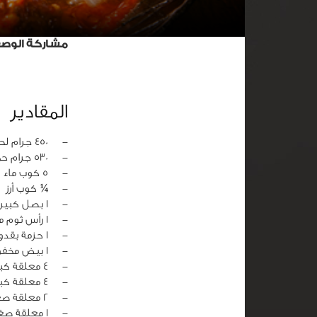
مشاركة الوص
المقادير
‏-
450 جرام لحم بقري مكعبات ½ انش
‏-
530 جرام حمص
‏-
5 كوب ماء
‏-
¼ كوب أرز
‏-
1 بصل كبيرة مفروم
‏-
1 رأس ثوم مفروم
‏-
1 حزمة بقدونس مفرومة جيداً
‏-
1 بيض مخفوقة
‏-
4 معلقة كبيرة زبدة
‏-
4 معلقة كبيرة صلصة طماطم
‏-
2 معلقة صغيرة ملح
‏-
1 معلقة صغيرة قرفة