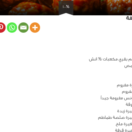
100%
فة