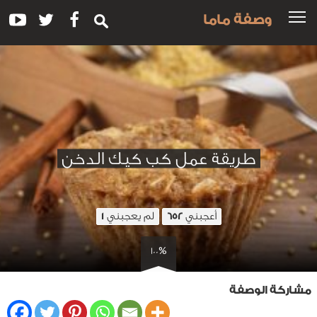
وصفة ماما
طريقة عمل كب كيك الدخن
أعجبني
لم يعجبني
1
652
100%
مشاركة الوصفة