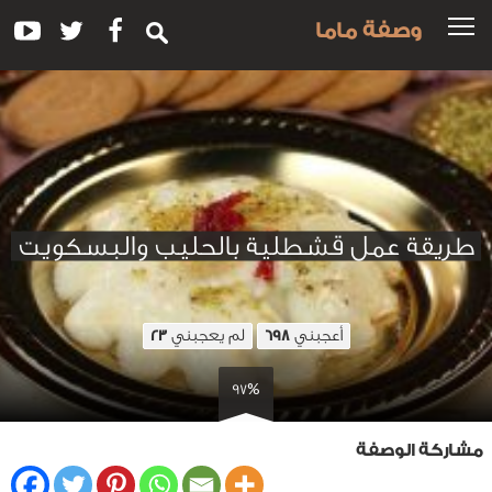
وصفة ماما
طريقة عمل قشطلية بالحليب والبسكويت
أعجبني
لم يعجبني
23
698
97%
مشاركة الوصفة