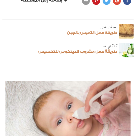
← ‎السابق
طريقة عمل التميس بالجبن
طريقة عمل مشروب الديتكوس للتخسيس