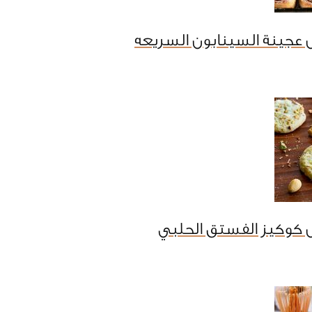
عجينة السينابون السريعه
 كوكيز الفستق الحلبي