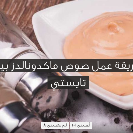
يقة عمل صوص ماكدونالدز بي
تايستي
أعجبني
لم يعجبني
8
101