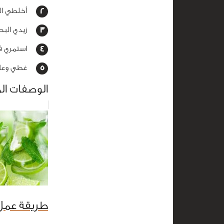
أخلطي الم
زيدي البصل
استمري في
غطي وعاء الصلصة ث
الوصفات ال
طريقة عمل 