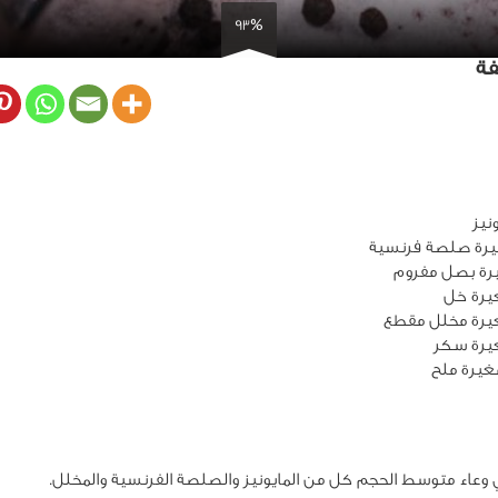
93%
فة
نيز
يرة ملح
اء متوسط الحجم كل من المايونيز والصلصة الفرنسية والمخلل.