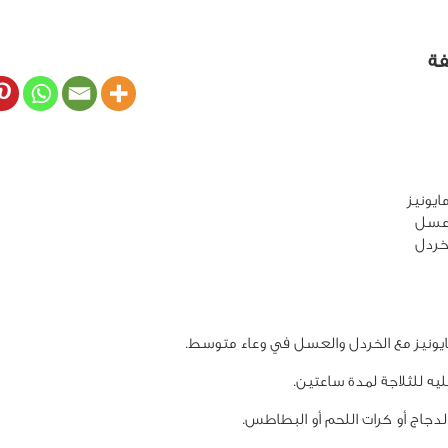
فة
يونيز
عسل
ردل
يونيز مع الخردل والعسل في وعاء متوسط.
يه للثلاجة لمدة ساعتين.
لدجاج أو كرات اللحم أو البطاطس.