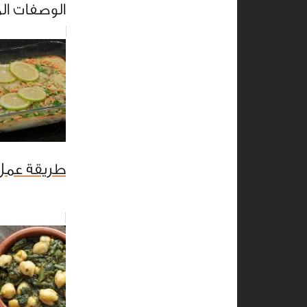
الوصفات ال
طريقة عم