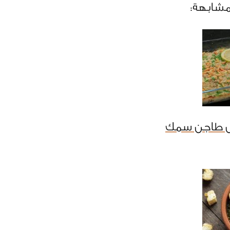
مشابهة:
ل طاجن سمك