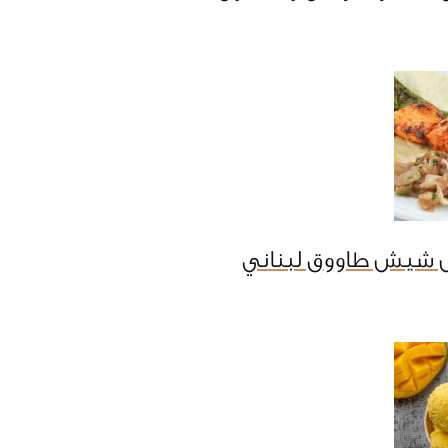
 شيش طاووق لبناني