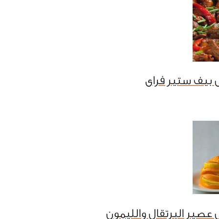
 بيف ستير فراى
عصير البرتقال والليمون