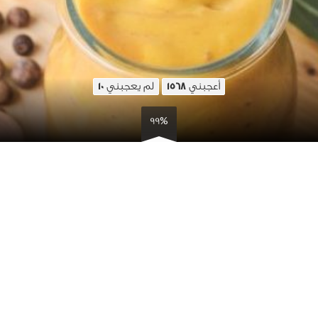
أعجبني
لم يعجبني
10
1568
99%