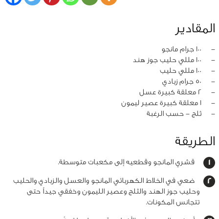
المقادير
‏-
100 جرام مانجو
‏-
100 مللي حليب جوز هند
‏-
100 مللي حليب
‏-
50 جرام زبادي
‏-
2 معلقة كبيرة عسل
‏-
1 معلقة كبيرة عصير ليمون
‏-
ثلج - حسب الرغبة
الطريقة
قشري المانجو وقطعيه إلى مكعبات متوسطة.
ضعي في الخلاط الكهربائي المانجو والعسل والزبادي والحليب
وحليب جوز الهند والثلج وعصير الليمون وخفقي جيداً حتى
تتجانس المكونات.