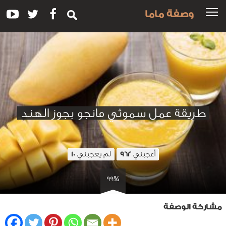
وصفة ماما
طريقة عمل سموثي مانجو بجوز الهند
أعجبني
لم يعجبني
10
962
99%
مشاركة الوصفة