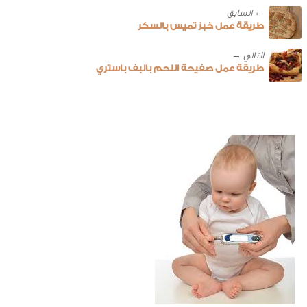
← ‎السابق
طريقة عمل خبز تميس بالسكر
طريقة عمل صفيحة اللحم بالبف باستري