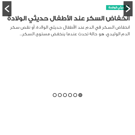
ال حديثي الولادة
ديثي الولادة، أو نقص سكر
نخفض مستوى السكر...
حديثي الولادة
متى تظهر الأسنان عند ال
يختلف ذلك من طفل لآخر. بعض...