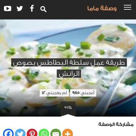
وصفة ماما
طريقة عمل سلطة البطاطس بصوص
الرانش
أعجبني
لم يعجبني
12
985
99%
مشاركة الوصفة