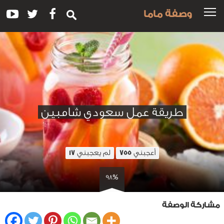
وصفة ماما
طريقة عمل سعودي شامبين
أعجبني
لم يعجبني
17
755
98%
مشاركة الوصفة