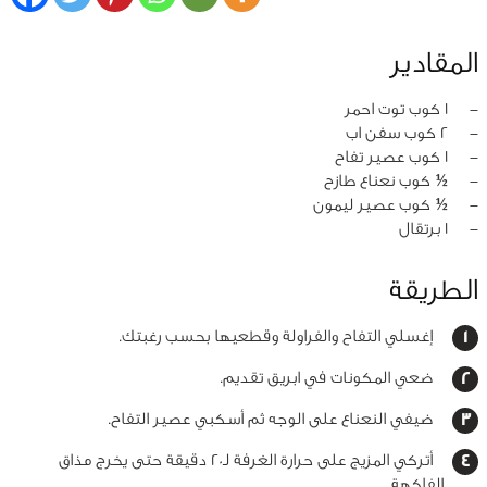
المقادير
‏-
1 كوب توت احمر
‏-
2 كوب سفن اب
‏-
1 كوب عصير تفاح
‏-
½ كوب نعناع طازح
‏-
½ كوب عصير ليمون
‏-
1 برتقال
الطريقة
إغسلي التفاح والفراولة وقطعيها بحسب رغبتك.
ضعي المكونات في ابريق تقديم.
ضيفي النعناع على الوجه ثم أسكبي عصير التفاح.
أتركي المزيج على حرارة الغرفة لـ20 دقيقة حتى يخرج مذاق
الفاكهة.