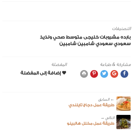
التصنيفات
بارده
مشروبات
خليجى
متوسط
صحي ولذيذ
سعودي
سعودي شامبين
شامبين
مشاركة & طباعة
المفضلة
← ‎السابق
طريقة عمل دجاج تايلندي
طريقة عمل مخلل هالبينو