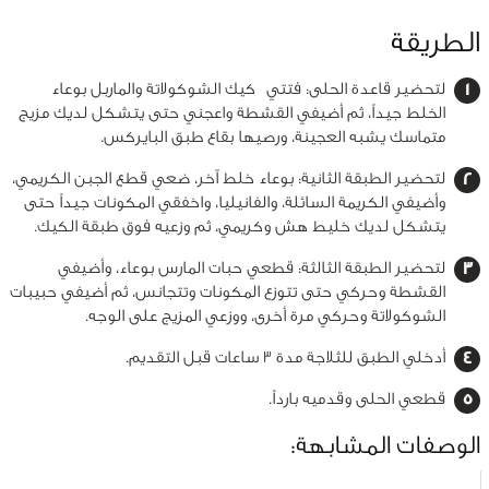
الطريقة
لتحضير قاعدة الحلى: فتتي كيك الشوكولاتة والماربل بوعاء
الخلط جيداً، ثم أضيفي القشطة واعجني حتى يتشكل لديك مزيج
متماسك يشبه العجينة، ورصيها بقاع طبق البايركس.
لتحضير الطبقة الثانية: بوعاء خلط آخر، ضعي قطع الجبن الكريمي،
وأضيفي الكريمة السائلة، والفانيليا، واخفقي المكونات جيداً حتى
يتشكل لديك خليط هش وكريمي، ثم وزعيه فوق طبقة الكيك.
لتحضير الطبقة الثالثة: قطعي حبات المارس بوعاء، وأضيفي
القشطة وحركي حتى تتوزع المكونات وتتجانس، ثم أضيفي حبيبات
الشوكولاتة وحركي مرة أخرى، ووزعي المزيج على الوجه.
أدخلي الطبق للثلاجة مدة 3 ساعات قبل التقديم.
قطعي الحلى وقدميه بارداً.
الوصفات المشابهة: