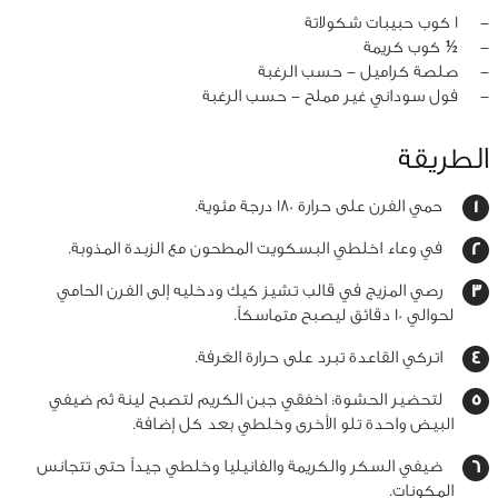
‏-
1 كوب حبيبات شكولاتة
‏-
½ كوب كريمة
‏-
صلصة كراميل - حسب الرغبة
‏-
فول سوداني غير مملح - حسب الرغبة
الطريقة
حمي الفرن على حرارة 180 درجة مئوية.
في وعاء اخلطي البسكويت المطحون مع الزبدة المذوبة.
رصي المزيج في قالب تشيز كيك ودخليه إلى الفرن الحامي
لحوالي 10 دقائق ليصبح متماسكاً.
اتركي القاعدة تبرد على حرارة الغرفة.
لتحضير الحشوة: اخفقي جبن الكريم لتصبح لينة ثم ضيفي
البيض واحدة تلو الأخرى وخلطي بعد كل إضافة.
ضيفي السكر والكريمة والفانيليا وخلطي جيداً حتى تتجانس
المكونات.