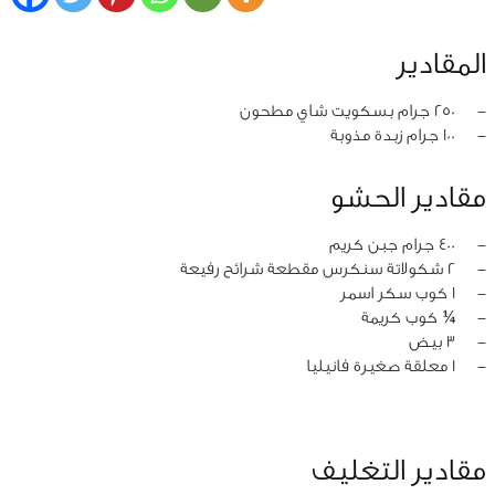
المقادير
‏-
250 جرام بسكويت شاي مطحون
‏-
100 جرام زبدة مذوبة
مقادير الحشو
‏-
400 جرام جبن كريم
‏-
2 شكولاتة سنكرس مقطعة شرائح رفيعة
‏-
1 كوب سكر اسمر
‏-
¼ كوب كريمة
‏-
3 بيض
‏-
1 معلقة صغيرة فانيليا
مقادير التغليف