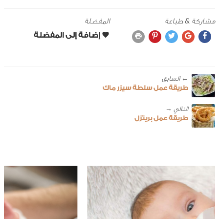
مشاركة & طباعة
المفضلة
← ‎السابق
طريقة عمل سلطة سيزر ماك
طريقة عمل بريتزل