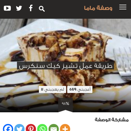
وصفة ماما
طريقة عمل تشيز كيك سنكرس
أعجبني
لم يعجبني
11
589
98%
مشاركة الوصفة