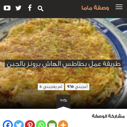
وصفة ماما
طريقة عمل بطاطس الهاش برونز بالجبن
أعجبني
لم يعجبني
10
965
99%
مشاركة الوصفة