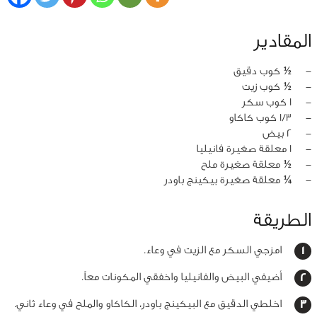
المقادير
‏-
½ كوب دقيق
‏-
½ كوب زيت
‏-
1 كوب سكر
‏-
1/3 كوب كاكاو
‏-
2 بيض
‏-
1 معلقة صغيرة فانيليا
‏-
½ معلقة صغيرة ملح
‏-
¼ معلقة صغيرة بيكينج باودر
الطريقة
امزجي السكر مع الزيت في وعاء.
أضيفي البيض والفانيليا واخفقي المكونات معاً.
اخلطي الدقيق مع البيكينج باودر، الكاكاو والملح في وعاء ثاني.