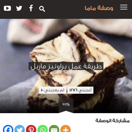
وصفة ماما
طريقة عمل براونيز ماربل
أعجبني
لم يعجبني
10
1256
99%
مشاركة الوصفة