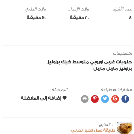
وقت الإعداد
وقت الطبخ
8
20 ‎دقيقة
40 ‎دقيقة
التصنيفات
حلويات
غربى
اوروبي
متوسط
كيك
براونيز
براونيز ماربل
ماربل
مشاركة & طباعة
المفضلة
← ‎السابق
طريقة عمل الخبز الحالي