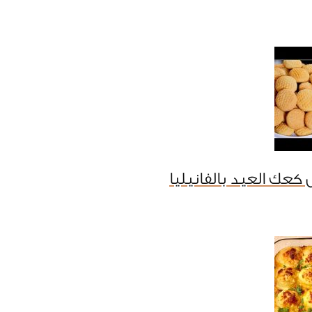
كعك العيد بالفانيليا