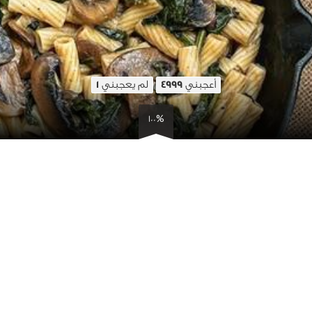
أعجبني
لم يعجبني
1
4999
100%