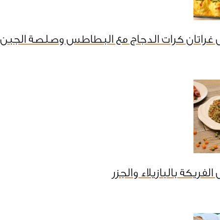
 غراتان كرات الدجاج مع البطاطس وصلصة الجبن
لفريكة بالبازيلاء والجزر