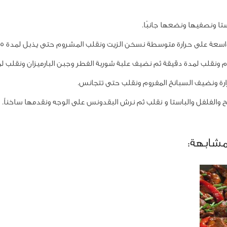
تا ونصفيها ونضعها جانبًا.
سعة على حرارة متوسطة نسخن الزيت ونقلب المشروم حتى يذبل لمدة 5 دقائق.
 ونقلب لمدة دقيقة ثم نضيف علبة شوربة الفطر وجبن البارميزان ونقلب ل
رة ونضيف السبانخ المفروم ونقلب حتى تتجانس.
 والفلفل والباستا و نقلب ثم نرش البقدونس على الوجه ونقدمها ساخناً.
مشابهة: