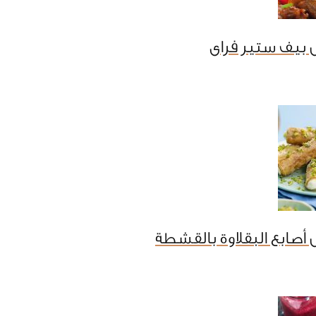
 بيف ستير فراى
أصابع البقلاوة بالقشطة