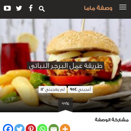
وصفة ماما
طريقة عمل البرجر النباتي
أعجبني
لم يعجبني
12
954
99%
مشاركة الوصفة