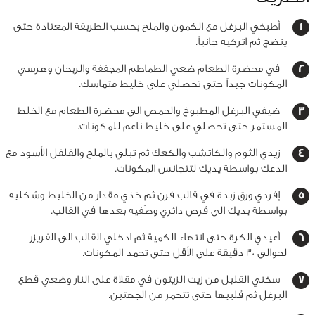
أطبخي البرغل مع الكمون والملح بحسب الطريقة المعتادة حتى
ينضج ثم اتركيه جانباً.
في محضرة الطعام ضعي الطماطم المجففة والريحان وهرسي
المكونات جيداً حتى تحصلي على خليط متماسك.
ضيفي البرغل المطبوخ والحمص الى محضرة الطعام مع الخلط
المستمر حتى تحصلي على خليط ناعم للمكونات.
زيدي الثوم والكاتشب والكعك ثم تبلي بالملح والفلفل الأسود مع
الدعك بواسطة يديك لتتجانس المكونات.
إفردي ورق زبدة في قالب فرن ثم خذي مقدار من الخليط وشكليه
بواسطة يديك الى قرص دائري وصُفيه بعدها في القالب.
أعيدي الكرة حتى انتهاء الكمية ثم ادخلي القالب الى الفريزر
لحوالى 30 دقيقة على الأقل حتى تجمد المكونات.
سخني القليل من زيت الزيتون في مقلاة على النار وضعي قطع
البرغل ثم قلبيها حتى تتحمر من الجهتين.