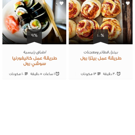
0
0
91%
100%
بيتزا
,
فطائر ومعجنات
اطباق رئيسية
طريقة عمل بيتزا رول
طريقة عمل كاليفورنيا
سوشي رول
30 ‎دقيقة
13 ‎مكونات
1 ساعات 5 ‎دقيقة
10 ‎مكونات