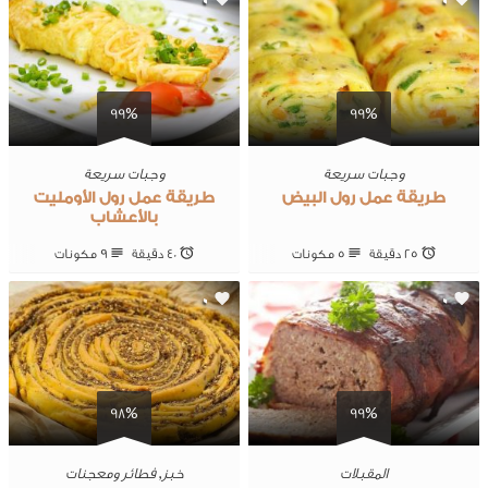
0
0
99%
99%
وجبات سريعة
وجبات سريعة
طريقة عمل رول البيض
طريقة عمل رول الأومليت
بالأعشاب
25 ‎دقيقة
5 ‎مكونات
40 ‎دقيقة
9 ‎مكونات
0
0
98%
99%
المقبلات
خبز
,
فطائر ومعجنات