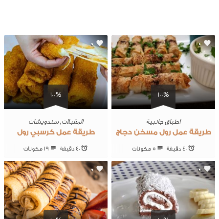
0
0
100%
100%
اطباق جانبية
المقبلات
,
سندويشات
طريقة عمل رول مسخن دجاج
طريقة عمل كرسبي رول
40 ‎دقيقة
5 ‎مكونات
40 ‎دقيقة
19 ‎مكونات
0
0