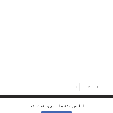
Choose
6
…
3
2
1
page
أطلبى وصفة او أنشرى وصفتك معنا
من نحن