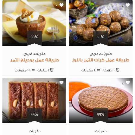
0
0
99%
100%
حلويات
,
غربى
حلويات
,
غربى
طريقة عمل كرات التمر باللوز
طريقة عمل بودينج التمر
20 ‎دقيقة
4 ‎مكونات
1 ساعات
15 ‎مكونات
0
0
99%
99%
حلويات
حلويات