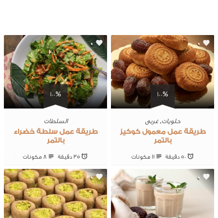
0
0
100%
100%
حلويات
,
غربى
السلطات
طريقة عمل معمول كوكيز
طريقة عمل سلطة خضراء
بالتمر
بالتمر
50 ‎دقيقة
11 ‎مكونات
35 ‎دقيقة
8 ‎مكونات
0
0